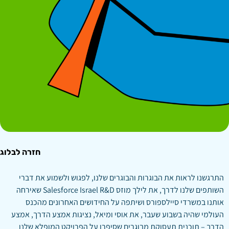
חזרה לבלוג
התרגשנו לראות את הבוגרות והבוגרים שלנו, לפגוש ולשמוע את דברי
השותפים שלנו לדרך, את לילך מוזס Salesforce Israel R&D שאירחה
אותנו במשרדי סיילספורס ושיתפה על החידושים האחרונים מהכנס
העולמי שהיה בשבוע שעבר, את אוסי ומיאל, נציגות אמצע הדרך, אמצע
הדרך – תוכנית תעסוקת מבוגרים שסיפרו על הפרויקט המופלא שלנו