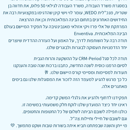
במסגרת משרד העבודה, משרד העבודה לגילאי 50 פלוס, את חדווה בן
שטרית, מנכ"לית WEDO, עומר לוי וישי קינן שהדגימו במקצועיות רבה את
החידושים האחרונים בתחום הבינה המלאכותית וכן את ההרצאה
המרתקת של אלי פרז ויקי אזולאי מאנבינטיבה על תפקיד המיישם בעולם
הבינה המלאכותית. Enventiva
תודה רבה על השותפות לדרך, על האמון ועל העזרה ההדדית שיוצרים
יחד הזדמנויות תעסוקה לבוגרות ולבוגרים שלנו.
תודה לכל סגל CRM-Period על ההשקעה והרוח הגבית
לסיום הרמנו כוסית לשנה החדשה, כתבנו ברכות שנה טובה והענקנו
תעודות למסיימות ומסיימי קורס היישום שלנו. 🥂
כל כך מרגש להגיע למעמד הזה לזכור את המסוגלות שלנו גם בימים
מאתגרים אלה.
תפקידנו לדחוף ולהניע את גלגלי המשק קדימה.
ראינו יחד כיצד המועדון שלנו לוקח חלק משמעותי במשימה זו.
כולנו תפילה לשובם הביתה לשלום של כל החטופות והחטופים.
וגם לשובם של חיילי וחיילות צה"ל.
מי ייתן והשנה שבפתחנו תביא איתה בשורות טובות ושקט מתמשך. 💛