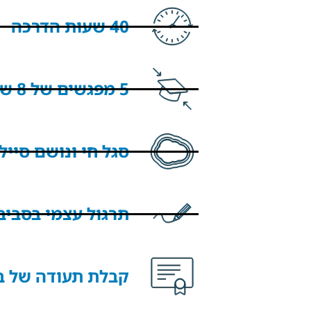
40 שעות הדרכה
5 מפגשים של 8 שעות כ''א
סגל חי ונושם סייל
תרגול עצמי בסביב
קבלת תעודה של בית הספר CRM-Period